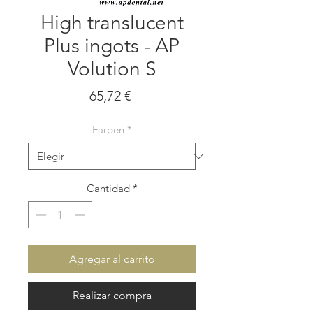
High translucent
Plus ingots - AP
Volution S
Precio
65,72 €
Farben
*
Cantidad
*
Agregar al carrito
Realizar compra