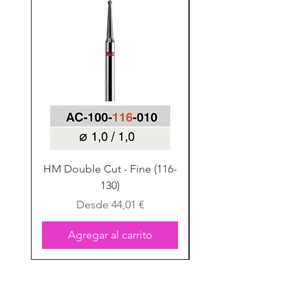
HM Double Cut - Fine (116-
HM Double Cut - Fine
130)
Precio de oferta
Desde
44,01 €
Agregar al carrito