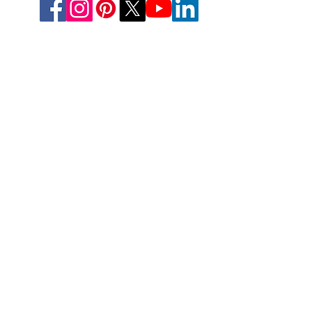
EE.UU
Prensa Estética, LLC
2226 Toniwood Lane
Puerto de palma, FL 34685
Teléfono:
+1 (727) 493 4062
Fax:
+1 (415) 723-7075
info@apdental.net
www.apdental.net