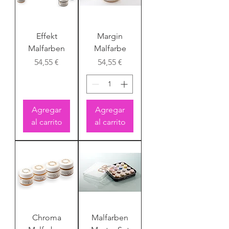
Effekt
Margin
Malfarben
Malfarbe
Precio
Precio
54,55 €
54,55 €
Agregar
Agregar
al carrito
al carrito
Chroma
Malfarben