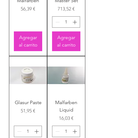
Malfarben
Master Set
Precio
Precio
56,39 €
713,52 €
Agregar
Agregar
al carrito
al carrito
Glasur Paste
Malfarben
Liquid
Precio
51,95 €
Precio
16,03 €