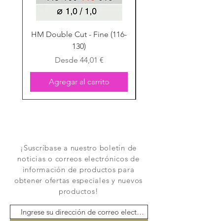
HM Double Cut - Fine (116-
HM Double Cut - Fine
130)
Precio de oferta
Desde
44,01 €
Agregar al carrito
¡Suscríbase a nuestro boletín de
noticias o correos electrónicos de
información de productos para
obtener ofertas especiales y nuevos
productos!