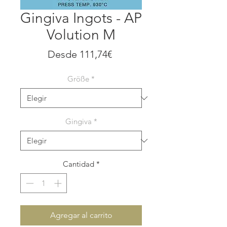
Gingiva Ingots - AP
Volution M
Precio
Desde
111,74€
de
Größe
*
oferta
Gingiva
*
Cantidad
*
Agregar al carrito