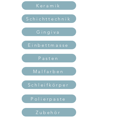
Keramik
Schichttechnik
Gingiva
Einbettmasse
Pasten
Malfarben
Schleifkörper
Polierpaste
Zubehör