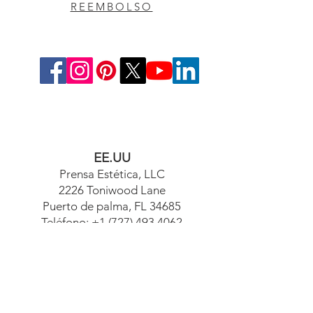
REEMBOLSO
EE.UU
Prensa Estética, LLC
2226 Toniwood Lane
Puerto de palma, FL 34685
Teléfono:
+1 (727) 493 4062
Fax:
+1 (415) 723-7075
info@apdental.net
www.apdental.net