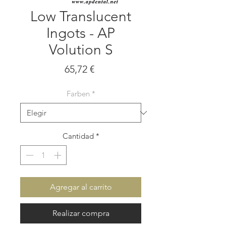
Low Translucent
Ingots - AP
Volution S
Precio
65,72 €
Farben
*
Cantidad
*
Agregar al carrito
Realizar compra