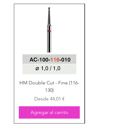
HM Double Cut - Fine (116-
HM Double Cut - Fine
130)
Precio de oferta
Desde
44,01 €
Agregar al carrito