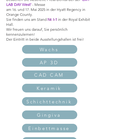
LAB DAY West'
- Messe
am 16. und 17. Mai 2025 in der Hyatt Regency in
Orange County.
Sie finden uns am Stand
Nr. I-1
in der Royal Exhibit
Hall.
Wir freuen uns darauf, Sie persönlich
kennenzulernen!
Der Eintritt in beide Ausstellungshallen ist frei!
Wachs
AP 3D
CAD CAM
Keramik
Schichttechnik
Gingiva
Einbettmasse