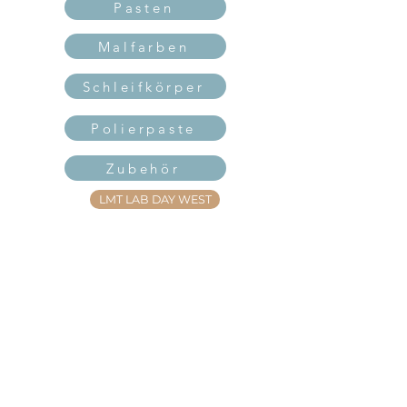
Pasten
Malfarben
Schleifkörper
Polierpaste
Zubehör
LMT LAB DAY WEST