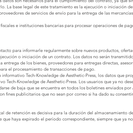
s datos son necesarios para el cumplimiento del contrato, ya que si
rlo. La base legal de este tratamiento es la ejecución o iniciación d
 proveedores de servicios de envío para la entrega de las mercancías
iscales e instituciones bancarias para procesar operaciones de pag
ntacto para informarle regularmente sobre nuevos productos, ofertas 
ejecución o iniciación de un contrato. Los datos no serán transmitid
la entrega de los bienes, proveedores para entregas directas, asesor
 para el procesamiento de transacciones de pago.
tín informativo Tech-Knowledge de Aesthetic-Press, los datos que prop
ativo Tech-Knowledge de Aesthetic-Press. Los usuarios que ya no des
 darse de baja que se encuentra en todos los boletines enviados po
 con fines publicitarios que no sean por correo si ha dado su consent
scal de retención es decisiva para la duración del almacenamiento d
e que haya expirado el período correspondiente, siempre que ya no