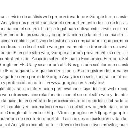
, un servicio de análisis web proporcionado por Google Inc., en este
 Analytics nos permite analizar el comportamiento de uso de los vis
ada con el usuario. La base legal para utilizar este servicio es un e
rtamiento de los usuarios y la optimización de la oferta en nuestro s
acenan cookies (archivos de texto) en su computadora, que permiten 
ca de su uso de este sitio web generalmente se transmite a un serv
ación de IP en este sitio web, Google acortará previamente su direc
 contratantes del Acuerdo sobre el Espacio Económico Europeo. Solo
oogle en EE. UU. y se acortará allí. Nos gustaría señalar que en es
de IP para garantizar que las direcciones IP se registren de forma
u navegador como parte de Google Analytics no se fusionará con otr
so y protección de datos en
www.google.com/analytics/
utilizará esta información para evaluar su uso del sitio web, recopi
 web otros servicios relacionados con el uso del sitio web y de Inter
re la base de un contrato de procesamiento de pedidos celebrado c
 la cookie y relacionados con su uso del sitio web (incluida su dire
 de Google utilizando el
https://tools.google.com/dlpage/
gaoptout
dora de escritorio o portátil. Las cookies de exclusión evitan la 
iversal Analytics recopile datos a través de dispositivos móviles, pued