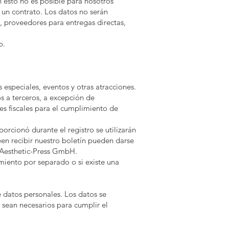
n esto no es posible para nosotros
e un contrato. Los datos no serán
, proveedores para entregas directas,
o.
especiales, eventos y otras atracciones.
os a terceros, a excepción de
es fiscales para el cumplimiento de
orcionó durante el registro se utilizarán
een recibir nuestro boletín pueden darse
r Aesthetic-Press GmbH.
imiento por separado o si existe una
e datos personales. Los datos se
 sean necesarios para cumplir el