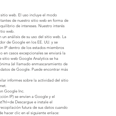
 sitio web. El uso incluye el modo
itantes de nuestro sitio web en forma de
quilibrio de intereses. Nuestro interés
itio web.
un análisis de su uso del sitio web. La
idor de Google en los EE. UU. y se
ción IP dentro de los estados miembros
 en casos excepcionales se enviará la
te sitio web Google Analytics se ha
 anónima (el llamado enmascaramiento de
os datos de Google. Puede encontrar más
lar informes sobre la actividad del sitio
net.
on Google Inc.
cción IP) se envíen a Google y el
?hl=de Descargue e instale el
recopilación futura de sus datos cuando
e hacer clic en el siguiente enlace: