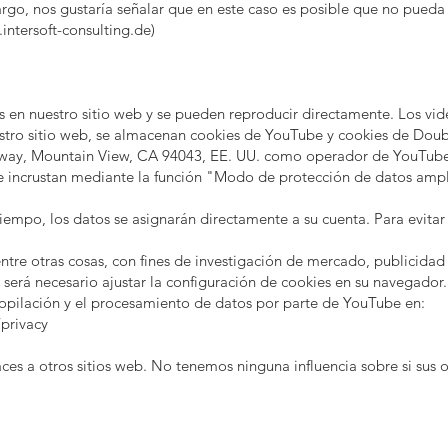
go, nos gustaría señalar que en este caso es posible que no pueda ut
intersoft-consulting.de
)
s en nuestro sitio web y se pueden reproducir directamente. Los v
tro sitio web, se almacenan cookies de YouTube y cookies de Double
way, Mountain View, CA 94043, EE. UU. como operador de YouTube: 
se incrustan mediante la función "Modo de protección de datos ampl
empo, los datos se asignarán directamente a su cuenta. Para evitar
entre otras cosas, con fines de investigación de mercado, publicida
, será necesario ajustar la configuración de cookies en su navegado
ecopilación y el procesamiento de datos por parte de YouTube en:
/privacy
aces a otros sitios web. No tenemos ninguna influencia sobre si su