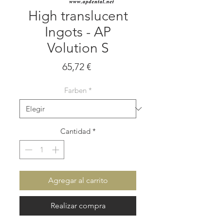
High translucent
Ingots - AP
Volution S
Precio
65,72 €
Farben
*
Cantidad
*
Agregar al carrito
Realizar compra