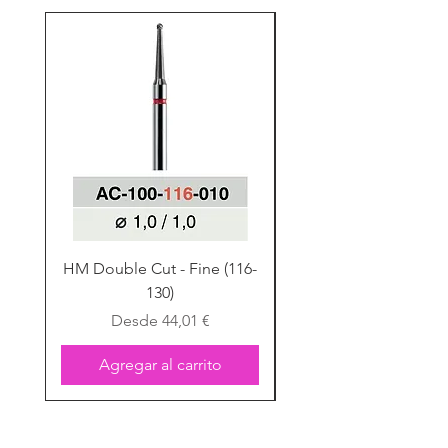
HM Double Cut - Fine (116-
HM Double Cut - Fine
130)
Precio de oferta
Desde
44,01 €
Agregar al carrito