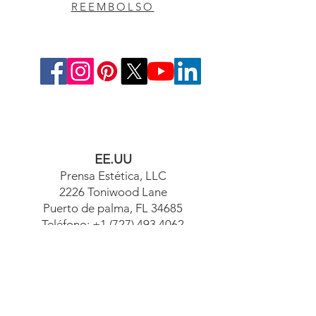
REEMBOLSO
EE.UU
Prensa Estética, LLC
2226 Toniwood Lane
Puerto de palma, FL 34685
Teléfono:
+1 (727) 493 4062
Fax:
+1 (415) 723-7075
info@apdental.net
www.apdental.net