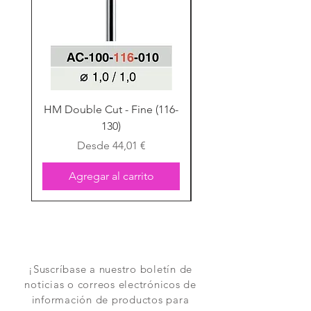
Ergänzung in der Arbeitskette gegeben.
Vorteile des AP Blanks sind:
• keine Kunstoffanteile
• leichtes Bearbeiten
• risikoloses Pressen oder Giessen
HM Double Cut - Fine (116-
HM Double Cut - Fine
130)
Precio de oferta
Desde
44,01 €
Agregar al carrito
¡Suscríbase a nuestro boletín de
noticias o correos electrónicos de
información de productos para