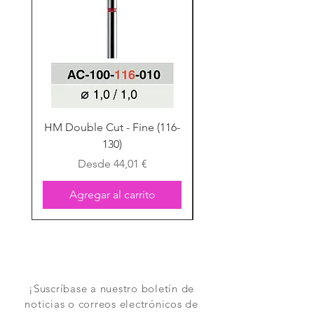
HM Double Cut - Fine (116-
HM Double Cut - Fine
130)
Precio de oferta
Desde
44,01 €
Agregar al carrito
¡Suscríbase a nuestro boletín de
noticias o correos electrónicos de