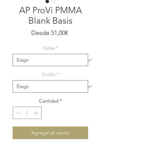
AP ProVi PMMA
Blank Basis
Precio
Desde
51,00€
de
Farbe
*
oferta
Größe
*
Cantidad
*
Agregar al carrito