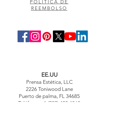
POLITICA DE
REEMBOLSO
EE.UU
Prensa Estética, LLC
2226 Toniwood Lane
Puerto de palma, FL 34685
Teléfono:
+1 (727) 493 4062
Fax:
+1 (415) 723-7075
info@apdental.net
www.apdental.net