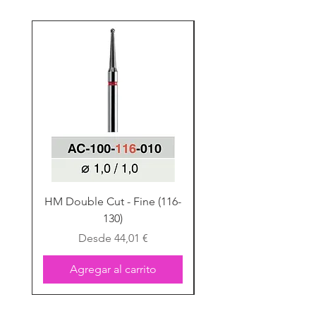
HM Double Cut - Fine (116-
HM Double Cut - Fine
130)
Precio de oferta
Desde
44,01 €
Agregar al carrito