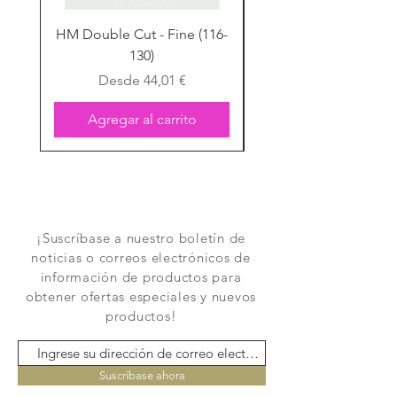
HM Double Cut - Fine (116-
HM Double Cut - Fine
130)
Precio de oferta
Desde
44,01 €
Agregar al carrito
¡Suscríbase a nuestro boletín de
noticias o correos electrónicos de
información de productos para
obtener ofertas especiales y nuevos
productos!
Suscríbase ahora