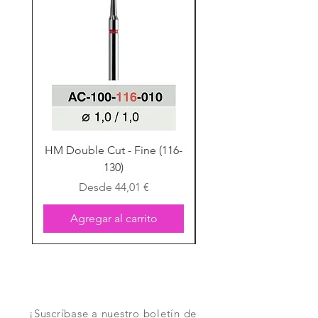
HM Double Cut - Fine (116-
HM Double Cut - Fine
130)
Precio de oferta
Desde
44,01 €
Agregar al carrito
¡Suscríbase a nuestro boletín de