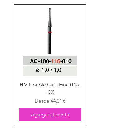
HM Double Cut - Fine (116-
HM Double Cut - Fine
130)
Precio de oferta
Desde
44,01 €
Agregar al carrito