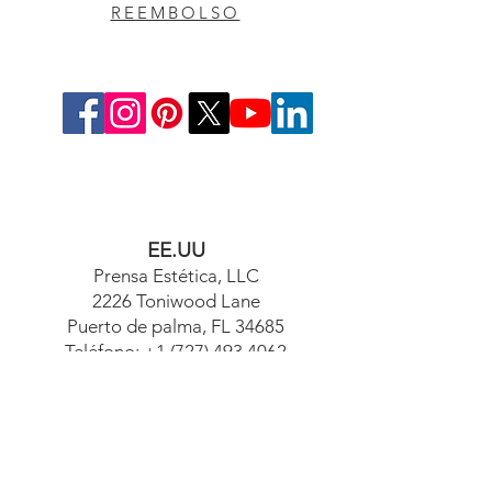
REEMBOLSO
EE.UU
Prensa Estética, LLC
2226 Toniwood Lane
Puerto de palma, FL 34685
Teléfono:
+1 (727) 493 4062
Fax:
+1 (415) 723-7075
info@apdental.net
www.apdental.net