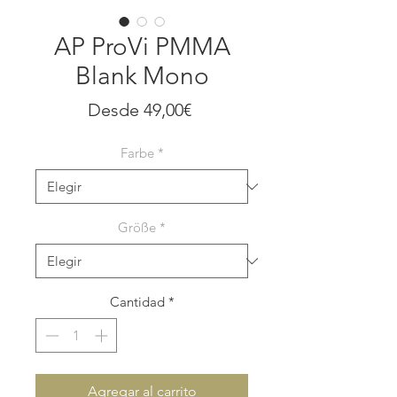
AP ProVi PMMA
Blank Mono
Precio
Desde
49,00€
de
Farbe
*
oferta
Größe
*
Cantidad
*
Agregar al carrito