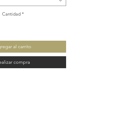
Cantidad
*
regar al carrito
ealizar compra