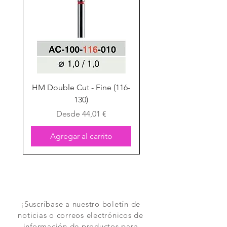
HM Double Cut - Fine (116-
HM Double Cut - Fine
130)
Precio de oferta
Desde
44,01 €
Agregar al carrito
¡Suscríbase a nuestro boletín de
noticias o correos electrónicos de
información de productos para