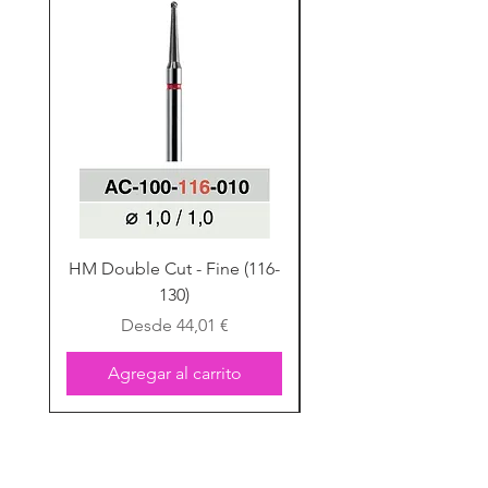
HM Double Cut - Fine (116-
HM Double Cut - Fine
130)
Precio de oferta
Desde
44,01 €
Agregar al carrito