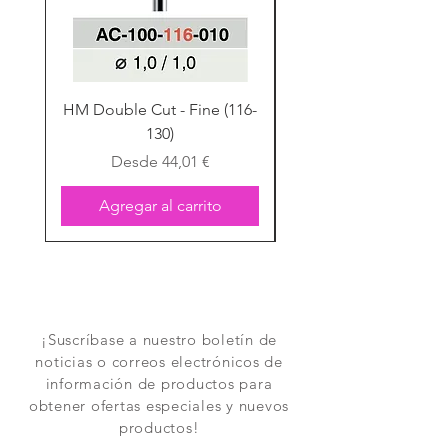
HM Double Cut - Fine (116-
HM Double Cut - Fine
130)
Precio de oferta
Desde
44,01 €
Agregar al carrito
¡Suscríbase a nuestro boletín de
noticias o correos electrónicos de
información de productos para
obtener ofertas especiales y nuevos
productos!