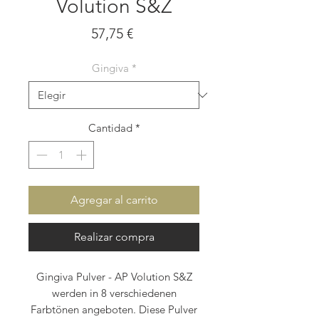
Volution S&Z
Precio
57,75 €
Gingiva
*
Cantidad
*
Agregar al carrito
Realizar compra
Gingiva Pulver - AP Volution S&Z
werden in 8 verschiedenen
Farbtönen angeboten. Diese Pulver