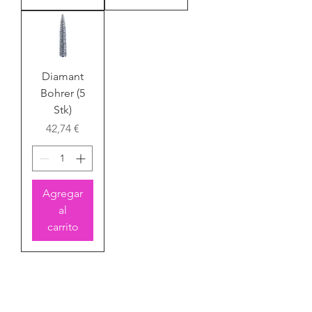
Diamant
Bohrer (5
Stk)
Precio
42,74 €
Agregar
al
carrito