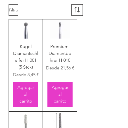
Filtro
Kugel
Premium-
Diamantschl
Diamantbo
eifer H 001
hrer H 010
(5 Stck)
Precio de oferta
Desde
21,56 €
Precio de oferta
Desde
8,45 €
Agregar
Agregar
al
al
carrito
carrito