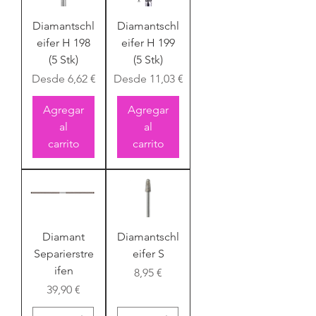
Diamantschl
Diamantschl
eifer H 198
eifer H 199
(5 Stk)
(5 Stk)
Precio de oferta
Precio de oferta
Desde
6,62 €
Desde
11,03 €
Agregar
Agregar
al
al
carrito
carrito
Diamant
Diamantschl
Separierstre
eifer S
ifen
Precio
8,95 €
Precio
39,90 €