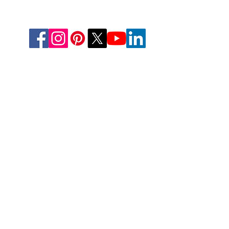
EE.UU
Prensa Estética, LLC
2226 Toniwood Lane
Puerto de palma, FL 34685
Teléfono:
+1 (727) 493 4062
Fax:
+1 (415) 723-7075
info@apdental.net
www.apdental.net