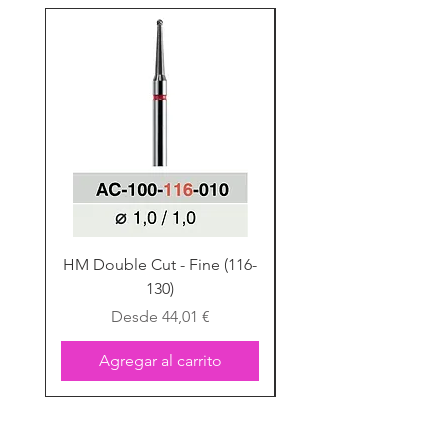
HM Double Cut - Fine (116-
HM Double Cut - Fine
130)
Precio de oferta
Desde
44,01 €
Agregar al carrito