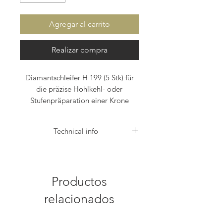
Agregar al carrito
Realizar compra
Diamantschleifer H 199 (5 Stk) für
die präzise Hohlkehl- oder
Stufenpräparation einer Krone
Technical info
Eine präzise Hohlkehl- oder
Stufenpräparation ermöglicht eine optimale
Passung von körpereigenem Material und
Fremdmaterial und ermöglicht damit hohe
Productos
Haltbarkeit der Krone.
relacionados