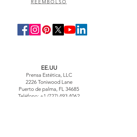
REEMBOLSO
EE.UU
Prensa Estética, LLC
2226 Toniwood Lane
Puerto de palma, FL 34685
Teléfono:
+1 (727) 493 4062
Fax:
+1 (415) 723-7075
info@apdental.net
www.apdental.net