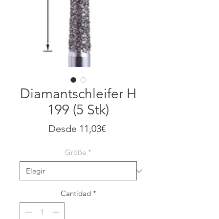
Diamantschleifer H
199 (5 Stk)
Precio
Desde
11,03€
de
Größe
*
oferta
Cantidad
*