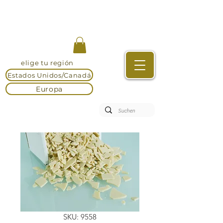
elige tu región
Estados Unidos/Canadá
Europa
SKU: 9558