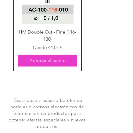
HM Double Cut - Fine (116-
HM Double Cut - Fine
130)
Precio de oferta
Desde
44,01 €
Agregar al carrito
¡Suscríbase a nuestro boletín de
noticias o correos electrónicos de
información de productos para
obtener ofertas especiales y nuevos
productos!