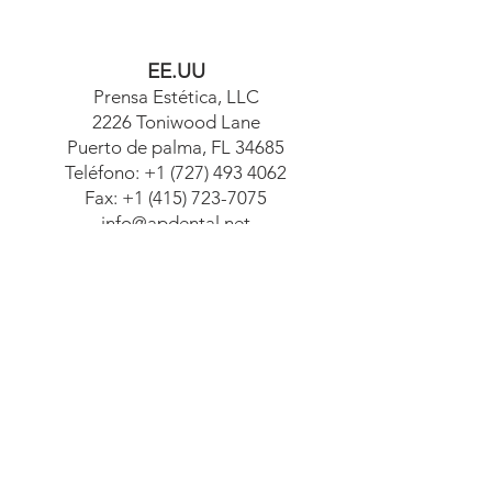
EE.UU
Prensa Estética, LLC
2226 Toniwood Lane
Puerto de palma, FL 34685
Teléfono:
+1 (727) 493 4062
Fax:
+1 (415) 723-7075
info@apdental.net
www.apdental.net