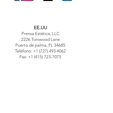
EE.UU
Prensa Estética, LLC
2226 Toniwood Lane
Puerto de palma, FL 34685
Teléfono:
+1 (727) 493 4062
Fax:
+1 (415) 723-7075
info@apdental.net
www.apdental.net