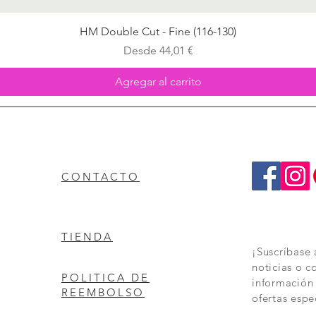
Vista rápida
HM Double Cut - Fine (116-130)
Precio de oferta
Desde
44,01 €
Agregar al carrito
CONTACTO
TIENDA
¡Suscríbase 
noticias o c
POLITICA DE
información
REEMBOLSO
ofertas espe