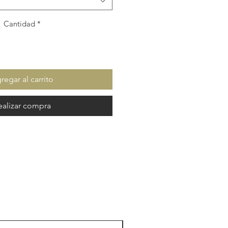
Cantidad
*
regar al carrito
ealizar compra