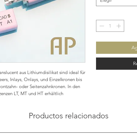
Elegir
Ag
R
lucent aus Lithiumdisilikat sind ideal für
ers, Inlays, Onlays, und Einzelkronen bis
Frontzahn- oder Seitenzahnkronen. In den
zenzen LT, MT und HT erhältlich
Productos relacionados