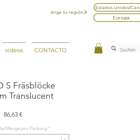
Estados Unidos/Ca
elige tu región
Europa
vídeos
CONTACTO
 S Fräsblöcke
m Translucent
Precio
86,63 €
ße/Menge pro Packung
*