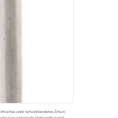
thisches oder teilverblendetes Zirkon,
 oder konventionelle Verblendkeramik