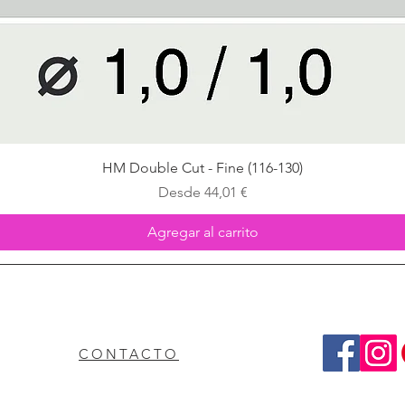
Vista rápida
HM Double Cut - Fine (116-130)
Precio de oferta
Desde
44,01 €
Agregar al carrito
CONTACTO