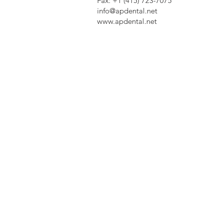
Fax: +1 (415) 723-7075
info@apdental.net
www.apdental.net