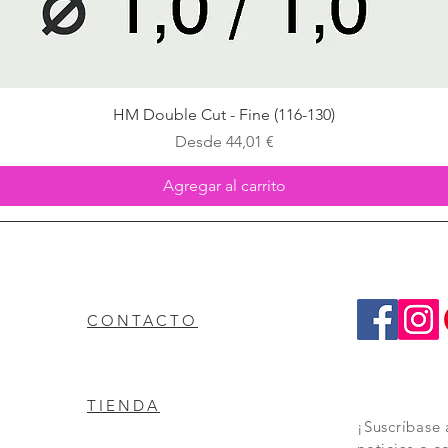
Vista rápida
HM Double Cut - Fine (116-130)
Precio de oferta
Desde
44,01 €
Agregar al carrito
CONTACTO
TIENDA
¡Suscríbase 