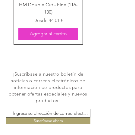
HM Double Cut - Fine (116-
HM Double Cut - Fine
130)
Precio de oferta
Desde
44,01 €
Agregar al carrito
¡Suscríbase a nuestro boletín de
noticias o correos electrónicos de
información de productos para
obtener ofertas especiales y nuevos
productos!
Suscríbase ahora