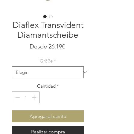
Diaflex Transvident
Diamantscheibe
Precio
Desde
26,19€
de
Größe
*
oferta
Cantidad
*
Agregar al carrito
Realizar compra