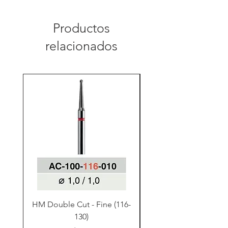
Productos
relacionados
HM Double Cut - Fine (116-
HM Double Cut - Fine
130)