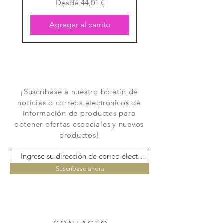
Precio de oferta
Desde
44,01 €
Agregar al carrito
¡Suscríbase a nuestro boletín de
noticias o correos electrónicos de
información de productos para
obtener ofertas especiales y nuevos
productos!
Suscríbase ahora